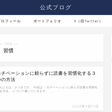
公式ブログ
プロフィール
ポートフォリオ
X（旧Twitter）
― TAG ―
習慣
モチベーションに頼らずに読書を習慣化する３
つの方法
んにちは、さつきです。 今回は 「モチベーションに頼らず読書を習慣化
る方法」 について書いていきます。 …
2022年9月17日